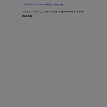
CMCAS-toulon.Proximite@asmeg.org
CMCAS TOULON, 10 Rue Jean-Philippe Rameau 83000
TOULON