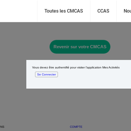
Toutes les CMCAS
CCAS
Nou
Revenir sur votre CMCAS
Vous devez être authentifié pour visiter l'application Mes Activités
Se Connecter
ONS
COMPTE