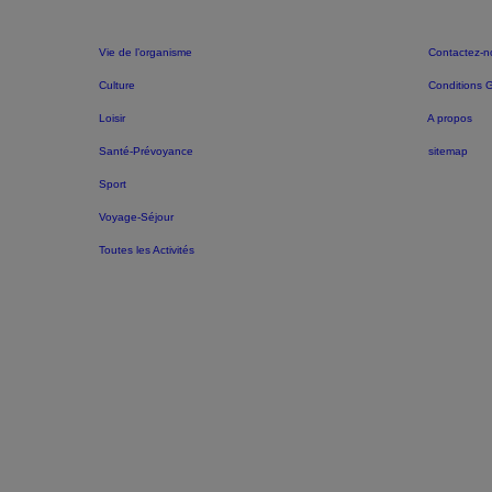
Vie de l’organisme
Contactez-n
Culture
Conditions 
Loisir
A propos
Santé-Prévoyance
sitemap
Sport
Voyage-Séjour
Toutes les Activités