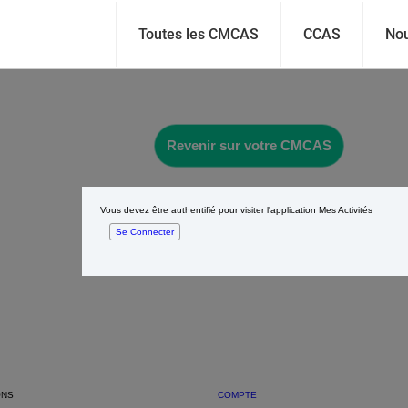
Toutes les CMCAS
CCAS
Nou
Revenir sur votre CMCAS
Vous devez être authentifié pour visiter l'application Mes Activités
Se Connecter
ONS
COMPTE