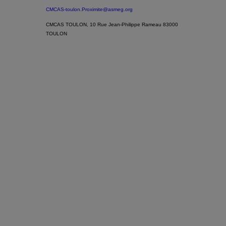
CMCAS-toulon.Proximite@asmeg.org
CMCAS TOULON, 10 Rue Jean-Philippe Rameau 83000
TOULON