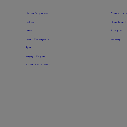
Vie de l’organisme
Contactez-n
Culture
Conditions 
Loisir
A propos
Santé-Prévoyance
sitemap
Sport
Voyage-Séjour
Toutes les Activités