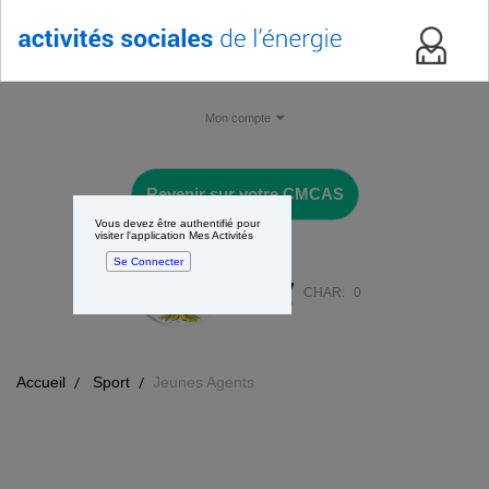
Mon compte
Revenir sur votre CMCAS
Vous devez être authentifié pour
visiter l'application Mes Activités
Se Connecter
CHAR:
0
Accueil
Sport
Jeunes Agents